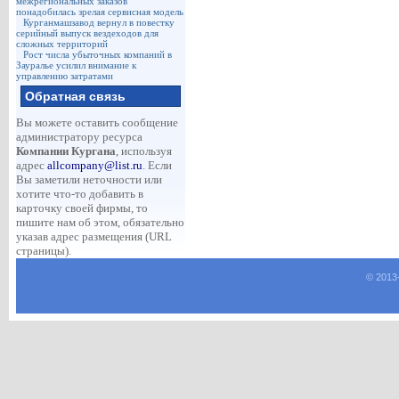
межрегиональных заказов
понадобилась зрелая сервисная модель
Курганмашзавод вернул в повестку
серийный выпуск вездеходов для
сложных территорий
Рост числа убыточных компаний в
Зауралье усилил внимание к
управлению затратами
Обратная связь
Вы можете оставить сообщение
администратору ресурса
Компании Кургана
, используя
адрес
allcompany@list.ru
. Если
Вы заметили неточности или
хотите что-то добавить в
карточку своей фирмы, то
пишите нам об этом, обязательно
указав адрес размещения (URL
страницы).
© 2013