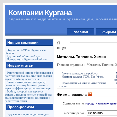
Компании Кургана
справочник предприятий и организаций, объявлен
главная
фирм
Новые компании
Я
ищу:
Отделение СФР по Курганской
области
Металлы. Топливо. Химия
Курганский областной суд
Прокуратура Курганской области
Главная страница
Металлы. Топливо. 
Новые статьи
Эстетический интерес без решения о
Геологоразведочные работы
покупке: как художественные салоны
Нефтепродукты. ГСМ. Газ. Уголь
теряют глубину вовлечения
ме
Знания, которые не доходят до
Промышленная химия. Химическое
решения: почему бизнес-тренинги
сырье
теряют эффект сразу после семинара
Выбор, который проверяется
Фирмы раздела
слишком поздно: почему детский сад
становится источником ежедневной
перегрузки семьи
Сортировать по:
городу
названию
цене
Пресс-релизы
Выберите регион:
Зауральским производителям для