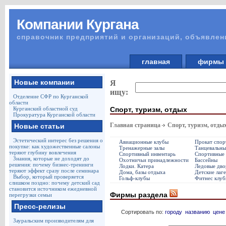
Компании Кургана
справочник предприятий и организаций, объявлен
главная
фирм
Новые компании
Я
ищу:
Отделение СФР по Курганской
области
Спорт, туризм, отдых
Курганский областной суд
Прокуратура Курганской области
Главная страница
Спорт, туризм, отды
Новые статьи
Эстетический интерес без решения о
Авиационные клубы
Прокат спор
покупке: как художественные салоны
Тренажерные залы
Танцевальны
теряют глубину вовлечения
Спортивный инвентарь
Спортивные 
Знания, которые не доходят до
Охотничьи принадлежности
Бассейны
решения: почему бизнес-тренинги
Лодки. Катера
Ледовые дво
теряют эффект сразу после семинара
Дома, базы отдыха
Детские лаг
Выбор, который проверяется
Гольф-клубы
Фитнес клуб
слишком поздно: почему детский сад
становится источником ежедневной
Фирмы раздела
перегрузки семьи
Пресс-релизы
Сортировать по:
городу
названию
цене
Зауральским производителям для