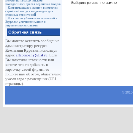
межрегиональных заказов
Выберите регион:
понадобилась зрелая сервисная модель
Курганмашзавод вернул в повестку
серийный выпуск вездеходов для
сложных территорий
Рост числа убыточных компаний в
Зауралье усилил внимание к
управлению затратами
Обратная связь
Вы можете оставить сообщение
администратору ресурса
Компании Кургана
, используя
адрес
allcompany@list.ru
. Если
Вы заметили неточности или
хотите что-то добавить в
карточку своей фирмы, то
пишите нам об этом, обязательно
указав адрес размещения (URL
страницы).
© 2013