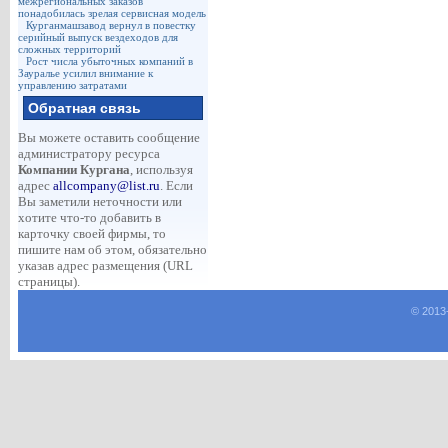
межрегиональных заказов
понадобилась зрелая сервисная модель
Курганмашзавод вернул в повестку
серийный выпуск вездеходов для
сложных территорий
Рост числа убыточных компаний в
Зауралье усилил внимание к
управлению затратами
Обратная связь
Вы можете оставить сообщение
администратору ресурса
Компании Кургана
, используя
адрес
allcompany@list.ru
. Если
Вы заметили неточности или
хотите что-то добавить в
карточку своей фирмы, то
пишите нам об этом, обязательно
указав адрес размещения (URL
страницы).
© 2013