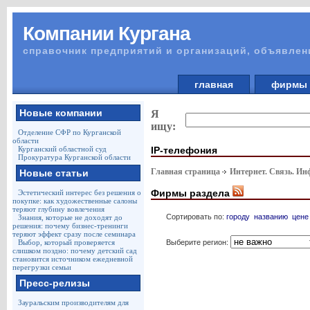
Компании Кургана
справочник предприятий и организаций, объявлен
главная
фирм
Новые компании
Я
ищу:
Отделение СФР по Курганской
области
IP-телефония
Курганский областной суд
Прокуратура Курганской области
Главная страница
Интернет. Связь. И
Новые статьи
Фирмы раздела
Эстетический интерес без решения о
покупке: как художественные салоны
теряют глубину вовлечения
Сортировать по:
городу
названию
цене
Знания, которые не доходят до
решения: почему бизнес-тренинги
теряют эффект сразу после семинара
Выберите регион:
Выбор, который проверяется
слишком поздно: почему детский сад
становится источником ежедневной
перегрузки семьи
Пресс-релизы
Зауральским производителям для