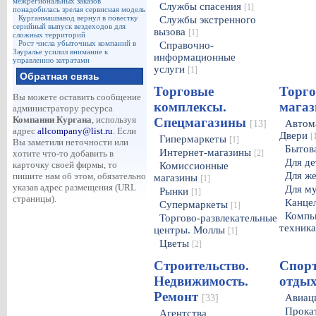
межрегиональных заказов
Службы спасения
[1]
понадобилась зрелая сервисная модель
Курганмашзавод вернул в повестку
Службы экстренного
серийный выпуск вездеходов для
вызова
[1]
сложных территорий
Рост числа убыточных компаний в
Справочно-
Зауралье усилил внимание к
информационные
управлению затратами
услуги
[1]
Обратная связь
Торговые
Торго
Вы можете оставить сообщение
комплексы.
мага
администратору ресурса
Компании Кургана
, используя
Спецмагазины
Автома
[13]
адрес
allcompany@list.ru
. Если
Двери
[
Гипермаркеты
[1]
Вы заметили неточности или
Бытов
Интернет-магазины
хотите что-то добавить в
[2]
Для д
карточку своей фирмы, то
Комиссионные
Для ж
пишите нам об этом, обязательно
магазины
[1]
указав адрес размещения (URL
Для м
Рынки
[1]
страницы).
Канце
Супермаркеты
[1]
Компь
Торгово-развлекательные
техник
центры. Моллы
[1]
Цветы
[2]
Строительство.
Спорт
Недвижимость.
отды
Ремонт
Авиац
[33]
Прока
Агентства