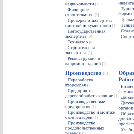
инвент
недвижимости
[1]
Турист
Жилищное
фирмы
строительство
[2]
Трена
Проверка и экспертиза
Танце
сметной документации
[1]
Стади
Негосударственная
экспертиза
Спорт
[0]
Технадзор
[0]
Строительная
экспертиза
[3]
Реконструкция и
капремонт зданий
[1]
Производство
Образ
[6]
Работ
Переработка
вторсырья
[1]
Бизнес
Предприятия
Семин
деревообрабатывающие
[1]
Детски
Производственные
Детск
предприятия
[1]
организ
Производство и монтаж
Образ
окон и дверей
[1]
дополни
Производство
профес
продовольственных
Учебн
товаров
[1]