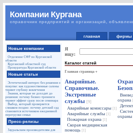
Компании Кургана
справочник предприятий и организаций, объявлен
главная
фирм
Новые компании
Я
ищу:
Отделение СФР по Курганской
области
Каталог статей
Курганский областной суд
Прокуратура Курганской области
Главная страница
Новые статьи
Аварийные.
Охран
Эстетический интерес без решения о
покупке: как художественные салоны
Справочные.
Безоп
теряют глубину вовлечения
Знания, которые не доходят до
Экстренные
Вневе
решения: почему бизнес-тренинги
охрана
службы
теряют эффект сразу после семинара
[9]
Выбор, который проверяется
Детек
слишком поздно: почему детский сад
Аварийные комиссары
[1]
Систе
становится источником ежедневной
Аварийные службы
[1]
перегрузки семьи
охран
Пожарная охрана
[1]
Пресс-релизы
Скорая медицинская
помощь
Зауральским производителям для
[1]