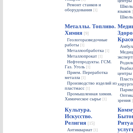
центры
Ремонт станков и
Школы
оборудования
[1]
языков
Школы
Металлы. Топливо.
Меди
Химия
Здоро
[9]
Крас
Геологоразведочные
работы
[1]
Амбул
Металлообработка
[1]
Медиц
Металлопрокат
[1]
экспер
Нефтепродукты. ГСМ.
Родил
Газ. Уголь
[1]
Реаби
Прием. Переработка
центры
металла
[1]
Пласт
Производство изделий из
хирург
пластмасс
[1]
Парик
Промышленная химия.
Оптик
Химическое сырье
[1]
зрения
Культура.
Комм
Искусство.
Быто
Религия
Риту
[15]
услу
Антиквариат
[1]