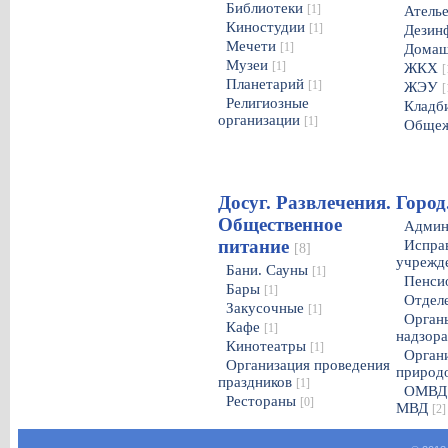
Библиотеки
[1]
Атель
Киностудии
[1]
Дезин
Мечети
[1]
Домаш
Музеи
[1]
ЖКХ
[
Планетарий
[1]
ЖЭУ
[
Религиозные
Клад
организации
[1]
Обще
Досуг. Развлечения.
Город
Общественное
Админ
питание
Испра
[8]
учрежд
Бани. Сауны
[1]
Пенси
Бары
[1]
Отдел
Закусочные
[1]
Орган
Кафе
[1]
надзор
Кинотеатры
[1]
Орган
Организация проведения
природ
праздников
[1]
ОМВД.
Рестораны
[0]
МВД
[2]