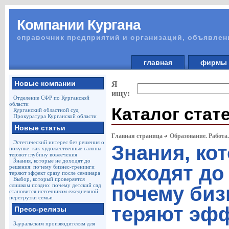
Компании Кургана
справочник предприятий и организаций, объявлен
главная
фирм
Новые компании
Я
ищу:
Отделение СФР по Курганской
области
Каталог стат
Курганский областной суд
Прокуратура Курганской области
Новые статьи
Главная страница
Образование. Работа
Эстетический интерес без решения о
Знания, ко
покупке: как художественные салоны
теряют глубину вовлечения
Знания, которые не доходят до
доходят до
решения: почему бизнес-тренинги
теряют эффект сразу после семинара
Выбор, который проверяется
слишком поздно: почему детский сад
почему биз
становится источником ежедневной
перегрузки семьи
теряют эфф
Пресс-релизы
Зауральским производителям для