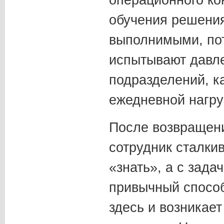
операционного ко
обучения решения
выполнимыми, пот
испытывают давле
подразделений, к
ежедневной нагру
После возвращени
сотрудник сталкив
«знать», а с зада
привычный спосо
здесь и возникае