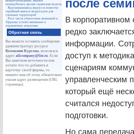
после семи
межрегиональных заказов
понадобилась зрелая сервисная модель
Курганмашзавод вернул в повестку
серийный выпуск вездеходов для
сложных территорий
В корпоративном 
Рост числа убыточных компаний в
Зауралье усилил внимание к
управлению затратами
редко заключается
Обратная связь
Вы можете оставить сообщение
информации. Сот
администратору ресурса
Компании Кургана
, используя
доступ к методик
адрес
allcompany@list.ru
. Если
Вы заметили неточности или
хотите что-то добавить в
сценариям комму
карточку своей фирмы, то
пишите нам об этом, обязательно
управленческим п
указав адрес размещения (URL
страницы).
который ещё неск
считался недосту
подготовки.
Но сама передача