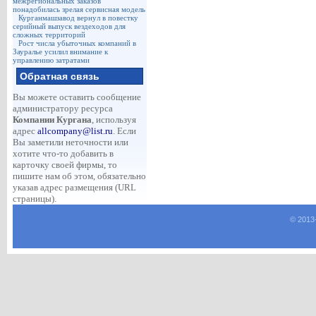
межрегиональных заказов
понадобилась зрелая сервисная модель
Курганмашзавод вернул в повестку
серийный выпуск вездеходов для
сложных территорий
Рост числа убыточных компаний в
Зауралье усилил внимание к
управлению затратами
Обратная связь
Вы можете оставить сообщение
администратору ресурса
Компании Кургана
, используя
адрес
allcompany@list.ru
. Если
Вы заметили неточности или
хотите что-то добавить в
карточку своей фирмы, то
пишите нам об этом, обязательно
указав адрес размещения (URL
страницы).
© 2013