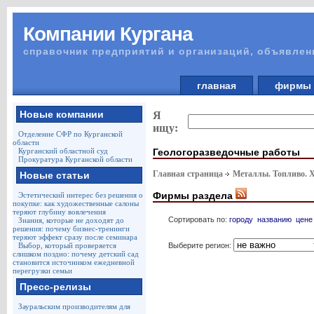
Компании Кургана
справочник предприятий и организаций, объявлен
главная
фирм
Новые компании
Я
ищу:
Отделение СФР по Курганской
области
Геологоразведочные работы
Курганский областной суд
Прокуратура Курганской области
Главная страница
Металлы. Топливо. 
Новые статьи
Фирмы раздела
Эстетический интерес без решения о
покупке: как художественные салоны
теряют глубину вовлечения
Сортировать по:
городу
названию
цене
Знания, которые не доходят до
решения: почему бизнес-тренинги
теряют эффект сразу после семинара
Выберите регион:
Выбор, который проверяется
слишком поздно: почему детский сад
становится источником ежедневной
перегрузки семьи
Пресс-релизы
Зауральским производителям для